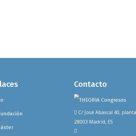
octubre en Madrid, donde se han
abordado los nuevos avances en
reconstrucción parcial de...
13 junio, 2014
laces
Contacto
io
C/ José Abascal 40, planta
Fundación
28003 Madrid, ES
Máster