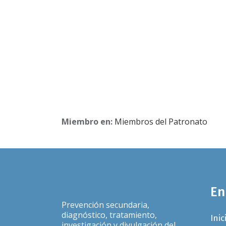
Miembro en:
Miembros del Patronato
En
Prevención secundaria,
diagnóstico, tratamiento,
Inic
investigación y divulgación del