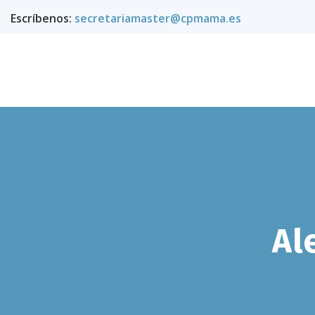
Escríbenos:
secretariamaster@cpmama.es
Al